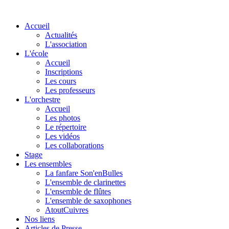
Accueil
Actualités
L'association
L'école
Accueil
Inscriptions
Les cours
Les professeurs
L'orchestre
Accueil
Les photos
Le répertoire
Les vidéos
Les collaborations
Stage
Les ensembles
La fanfare Son'enBulles
L'ensemble de clarinettes
L'ensemble de flûtes
L'ensemble de saxophones
AtoutCuivres
Nos liens
Articles de Presse