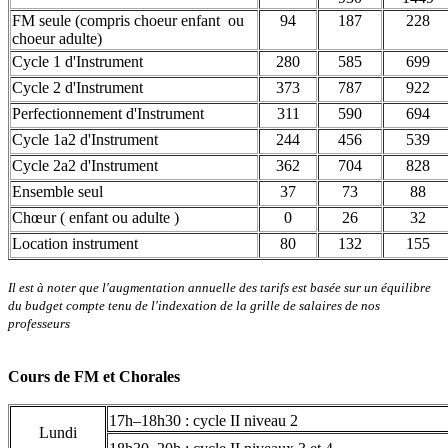
FM seule (compris choeur enfant ou
94
187
228
choeur adulte)
Cycle 1 d'Instrument
280
585
699
Cycle 2 d'Instrument
373
787
922
Perfectionnement d'Instrument
311
590
694
Cycle 1a2 d'Instrument
244
456
539
Cycle 2a2 d'Instrument
362
704
828
Ensemble seul
37
73
88
Chœur ( enfant ou adulte )
0
26
32
Location instrument
80
132
155
Il est à noter que l'augmentation annuelle des tarifs est basée sur un équilibre
du budget compte tenu de l'indexation de la grille de salaires de nos
professeurs
Cours de FM et Chorales
17h–18h30 : cycle II niveau 2
Lundi